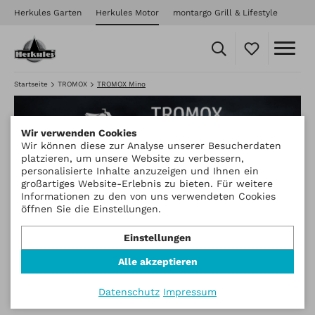
Herkules Garten
Herkules Motor
montargo Grill & Lifestyle
Startseite
TROMOX
TROMOX Mino
Wir verwenden Cookies
Wir können diese zur Analyse unserer Besucherdaten
platzieren, um unsere Website zu verbessern,
personalisierte Inhalte anzuzeigen und Ihnen ein
TROMOX MINO
großartiges Website-Erlebnis zu bieten. Für weitere
Informationen zu den von uns verwendeten Cookies
öffnen Sie die Einstellungen.
Ein Akku Mini-Bike wie kein anderes!
Einstellungen
Durch die Anwendung fortschrittlichster Technologien
Alle akzeptieren
macht MINO, ein kleines und smartes Akku-Mini-Bike,
einen evolutionären Schritt Richtung leichtem Gewicht,
Haltbarkeit, Dynamik, Effizienz und großem Fahrspaß.
Datenschutz
Impressum