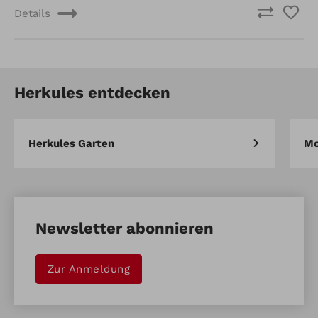
Details
Herkules entdecken
Herkules Garten
Mo
Newsletter abonnieren
Zur Anmeldung