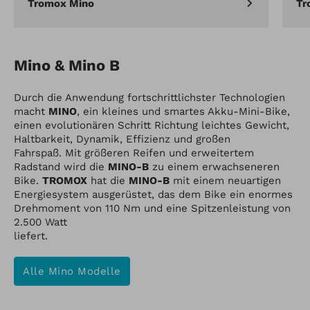
Tromox Mino
Tr
Mino & Mino B
Durch die Anwendung fortschrittlichster Technologien
macht
MINO
, ein kleines und smartes Akku-Mini-Bike,
einen evolutionären Schritt Richtung leichtes Gewicht,
Haltbarkeit, Dynamik, Effizienz und großen
Fahrspaß. Mit größeren Reifen und erweitertem
Radstand wird die
MINO-B
zu einem erwachseneren
Bike.
TROMOX
hat die
MINO-B
mit einem neuartigen
Energiesystem ausgerüstet, das dem Bike ein enormes
Drehmoment von 110 Nm und eine Spitzenleistung von
2.500 Watt
liefert.
Alle Mino Modelle