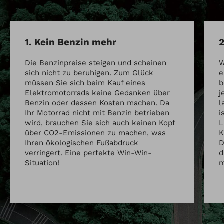
1. Kein Benzin mehr
2
Die Benzinpreise steigen und scheinen
W
sich nicht zu beruhigen. Zum Glück
e
müssen Sie sich beim Kauf eines
b
Elektromotorrads keine Gedanken über
j
Benzin oder dessen Kosten machen. Da
l
Ihr Motorrad nicht mit Benzin betrieben
i
wird, brauchen Sie sich auch keinen Kopf
L
über CO2-Emissionen zu machen, was
K
Ihren ökologischen Fußabdruck
D
verringert. Eine perfekte Win-Win-
d
Situation!
m