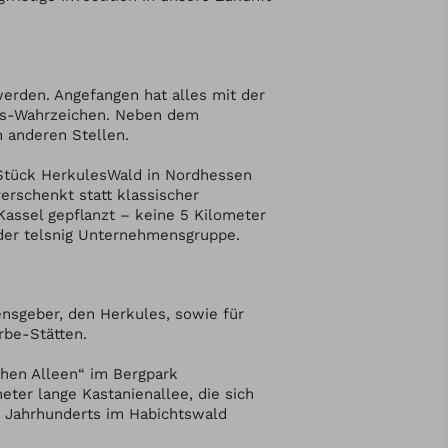
werden. Angefangen hat alles mit der
es-Wahrzeichen. Neben dem
n anderen Stellen.
 Stück HerkulesWald in Nordhessen
erschenkt statt klassischer
ssel gepflanzt – keine 5 Kilometer
der telsnig Unternehmensgruppe.
nsgeber, den Herkules, sowie für
rbe-Stätten.
chen Alleen“ im Bergpark
ter lange Kastanienallee, die sich
. Jahrhunderts im Habichtswald