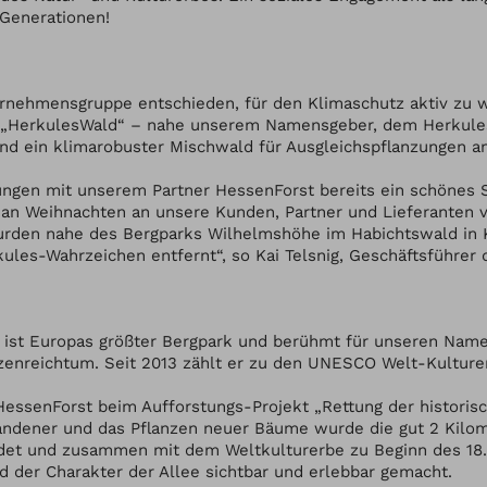
 Generationen!
ternehmensgruppe entschieden, für den Klimaschutz aktiv zu 
m „HerkulesWald“ – nahe unserem Namensgeber, dem Herkul
and ein klimarobuster Mischwald für Ausgleichspflanzungen a
ngen mit unserem Partner HessenForst bereits ein schönes
an Weihnachten an unsere Kunden, Partner und Lieferanten v
den nahe des Bergparks Wilhelmshöhe im Habichtswald in Ka
es-Wahrzeichen entfernt“, so Kai Telsnig, Geschäftsführer 
 ist Europas größter Bergpark und berühmt für unseren Name
zenreichtum. Seit 2013 zählt er zu den UNESCO Welt-Kulture
HessenForst beim Aufforstungs-Projekt „Rettung der historis
ndener und das Pflanzen neuer Bäume wurde die gut 2 Kilome
ndet und zusammen mit dem Weltkulturerbe zu Beginn des 18
d der Charakter der Allee sichtbar und erlebbar gemacht.