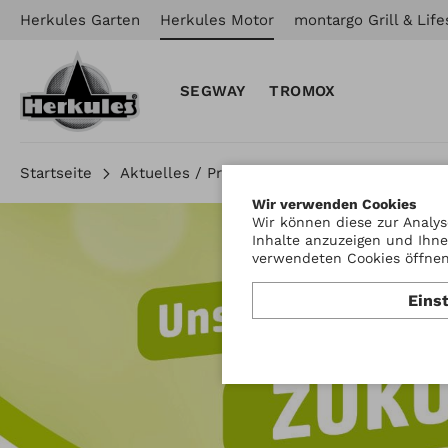
Herkules Garten
Herkules Motor
montargo Grill & Life
SEGWAY
TROMOX
Startseite
Aktuelles / Presse
Presse: Gemeinsam G
Wir verwenden Cookies
Wir können diese zur Analys
Inhalte anzuzeigen und Ihne
verwendeten Cookies öffnen 
Eins