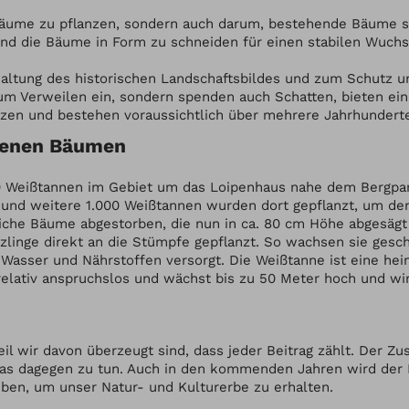
Bäume zu pflanzen, sondern auch darum, bestehende Bäume so
nd die Bäume in Form zu schneiden für einen stabilen Wuchs
Erhaltung des historischen Landschaftsbildes und zum Schutz 
 zum Verweilen ein, sondern spenden auch Schatten, bieten ei
nzen und bestehen voraussichtlich über mehrere Jahrhundert
benen Bäumen
00 Weißtannen im Gebiet um das Loipenhaus nahe dem Bergpa
rt und weitere 1.000 Weißtannen wurden dort gepflanzt, um d
reiche Bäume abgestorben, die nun in ca. 80 cm Höhe abgesägt
zlinge direkt an die Stümpfe gepflanzt. So wachsen sie gesc
asser und Nährstoffen versorgt. Die Weißtanne ist eine hei
relativ anspruchslos und wächst bis zu 50 Meter hoch und wir
l wir davon überzeugt sind, dass jeder Beitrag zählt. Der Zu
 etwas dagegen zu tun. Auch in den kommenden Jahren wird de
ben, um unser Natur- und Kulturerbe zu erhalten.