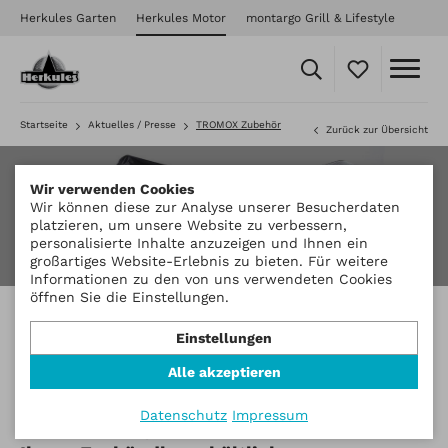
Herkules Garten
Herkules Motor
montargo Grill & Lifestyle
Startseite
Aktuelles / Presse
TROMOX Zubehör
Zurück zur Übersicht
Wir verwenden Cookies
Wir können diese zur Analyse unserer Besucherdaten
platzieren, um unsere Website zu verbessern,
personalisierte Inhalte anzuzeigen und Ihnen ein
großartiges Website-Erlebnis zu bieten. Für weitere
Informationen zu den von uns verwendeten Cookies
öffnen Sie die Einstellungen.
TROMOX Zubehör
Einstellungen
Alle akzeptieren
Jetzt für alle Modellreihen
Datenschutz
Impressum
Gepäcklösungen und weiteres Zubehör bei