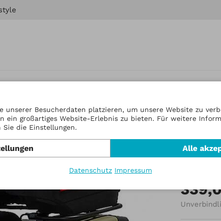
style
e unserer Besucherdaten platzieren, um unsere Website zu verbe
n ein großartiges Website-Erlebnis zu bieten. Für weitere Infor
Artikel-Nr
Sie die Einstellungen.
Cargo
tellungen
Alle akze
Herkul
Datenschutz
Impressum
339,
Unverbindl