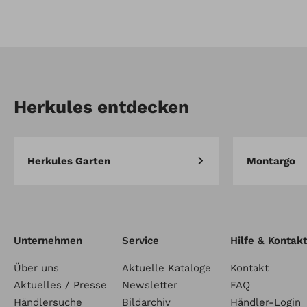
Artikel-Nr.: W120-0019
Cargo Box - WES
Herkules Classic groß 75 Liter
Herkules entdecken
Herkules Garten
Montargo
Unternehmen
Service
Hilfe & Kontakt
Über uns
Aktuelle Kataloge
Kontakt
Aktuelles / Presse
Newsletter
FAQ
Händlersuche
Bildarchiv
Händler-Login