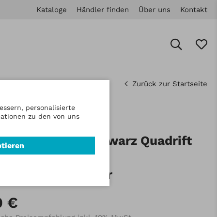
Kataloge
Händler finden
Über uns
Kontakt
Zurück zur Startseite
ssern, personalisierte
mationen zu den von uns
.: 80018043A
te für Sozius schwarz Quadrift
ptieren
iator
(Unterteil) - 1 Paar
0 €