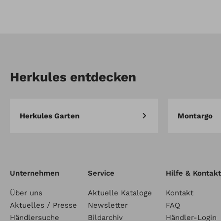
Artikel-Nr.: 80018043A
Fußraste für Sozius schwarz
Basis (Unterteil) - 1 Paar
Herkules entdecken
Herkules Garten
Montargo
Unternehmen
Service
Hilfe & Kontakt
Über uns
Aktuelle Kataloge
Kontakt
Aktuelles / Presse
Newsletter
FAQ
Händlersuche
Bildarchiv
Händler-Login