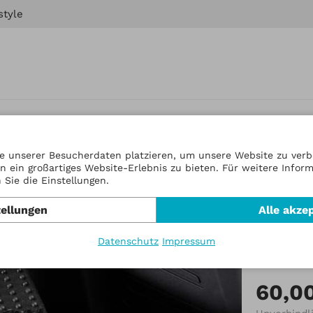
style
tor
e unserer Besucherdaten platzieren, um unsere Website zu verbe
n ein großartiges Website-Erlebnis zu bieten. Für weitere Infor
Artikel-Nr
Sie die Einstellungen.
Fußras
tellungen
Alle akze
& Glad
Datenschutz
Impressum
Basis 
60,0