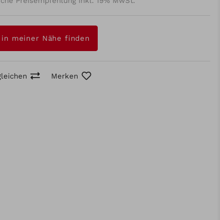
iche Preisempfehlung inkl. 19% MwSt.
 in meiner Nähe finden
gleichen
Merken